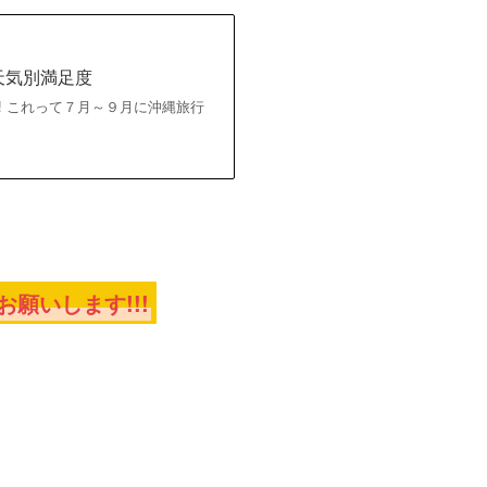
天気別満足度
台風発生!! これって７月～９月に沖縄旅行
願いします!!!