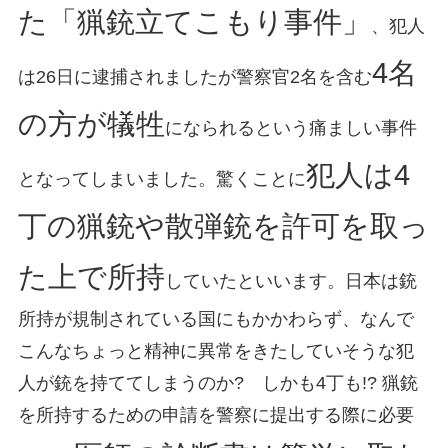
た「猟銃立てこもり事件」
、犯人
4名
は26日に逮捕されましたが警察官2名を含む
の方が犠牲
になられるという痛ましい事件
犯人は4
となってしまいました。驚くことに
丁の猟銃や散弾銃を許可を取っ
た上で所持
していたといいます。日本は銃
所持が規制されている国にもかかわらず、なんで
こんなちょっと精神に異常をきたしていそうな犯
人が銃を持ててしまうのか? しかも4丁も!? 猟銃
を所持するための申請を警察に提出する際に必要