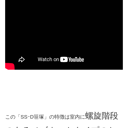
螺旋階段
この「SSｰD笹塚」の特徴は室内に