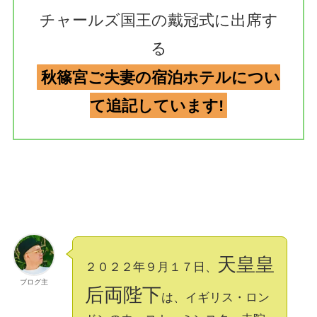
チャールズ国王の戴冠式に出席す
る
秋篠宮ご夫妻の宿泊ホテルについ
て追記しています!
天皇皇
２０２２年９月１７日、
ブログ主
后両陛下
は、イギリス・ロン