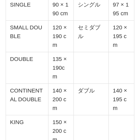
SINGLE
90 × 1
シングル
97 × 1
90 cm
95 cm
SMALL DOU
120 ×
セミダブ
120 ×
BLE
190 c
ル
195 c
m
m
DOUBLE
135 ×
190c
m
CONTINENT
140 ×
ダブル
140 ×
AL DOUBLE
200 c
195 c
m
m
KING
150 ×
200 c
m