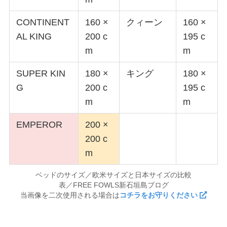
CONTINENT
160 ×
クィーン
160 ×
AL KING
200 c
195 c
m
m
SUPER KIN
180 ×
キング
180 ×
G
200 c
195 c
m
m
EMPEROR
200 ×
200 c
m
ベッドのサイズ／欧米サイズと日本サイズの比較
表／FREE FOWLS新石垣島ブログ
当画像を二次使用される場合は
コチラをお守りください