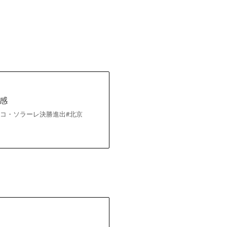
感
コ・ソラーレ決勝進出#北京
?