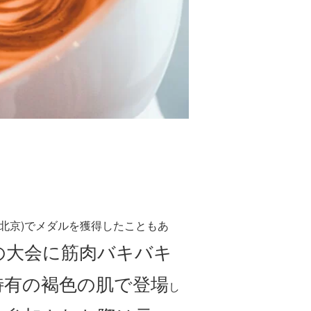
北京)でメダルを獲得したこともあ
の大会に筋肉バキバキ
特有の褐色の肌で登場
し