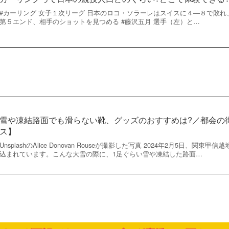
#カーリング 女子１次リーグ 日本のロコ・ソラーレはスイスに４―８で敗
第５エンド、相手のショットを見つめる #藤沢五月 選手（左）と…
雪や凍結路面でも滑らない靴、グッズのおすすめは?／都会の
ス】
UnsplashのAlice Donovan Rouseが撮影した写真 2024年2月5日、
込まれています。こんな大雪の際に、1足ぐらい雪や凍結した路面…