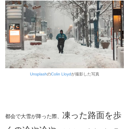
Unsplash
の
Colin Lloyd
が撮影した写真
凍った路面を歩
都会で大雪が降った際、