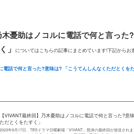
】乃木憂助はノコルに電話で何と言った
く」
についてはこちらの記事にまとめています!下記からお進
ルに電話で何と言った?意味は? 「こうてんしんなくただとくを
【VIVANT最終回】乃木憂助はノコルに電話で何と言った?意
ただとくをたすく」
2023年9月17日、TBSドラマ日曜劇場「VIVANT」怒涛の最終回が放送さ