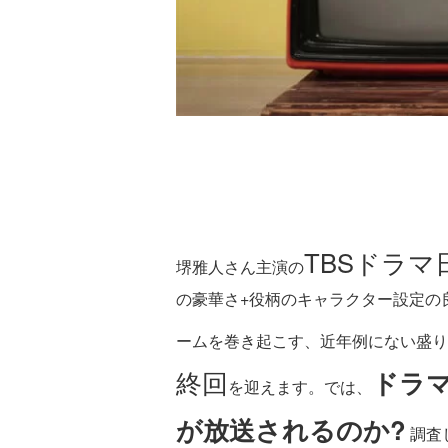
TBSドラマ
堺雅人さん主演の
の豪華さ+役柄のキャラクター設定の
ームを巻き起こす、近年例にない盛り
終回
ドラマ
を迎えます。では、
が放送されるのか?
調査