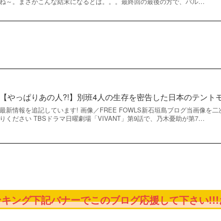
ね～。まさかこんな結末になるとは。。。最終回の最後の方で、バル…
【やっぱりあの人?!】別班4人の生存を密告した日本のテント
最新情報を追記しています! 画像／FREE FOWLS新石垣島ブログ当画像
りください TBSドラマ日曜劇場「VIVANT」第9話で、乃木憂助が第7…
キング下記バナーでこのブログ応援して下さい!!!お