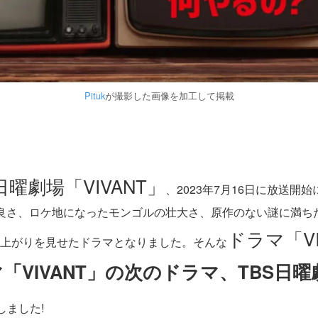
Pituk
が撮影した画像を加工して掲載
日曜劇場「VIVANT」
、2023年7月16日に放送
良さ、ロケ地になったモンゴルの壮大さ、原作のない謎に満ち
ドラマ「VI
上がりを見せたドラマとなりました。そんな
「VIVANT」の次のドラマ、TBS日
しました!