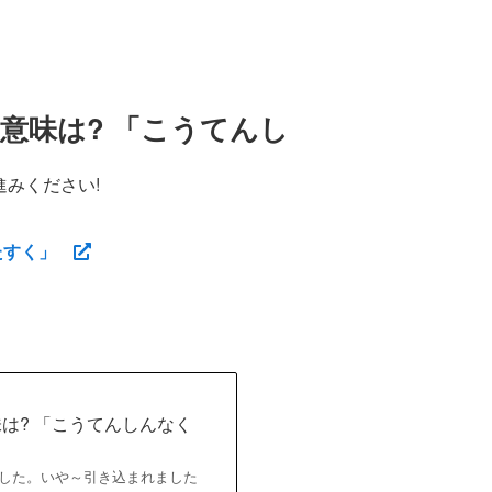
?意味は? 「こうてんし
みください!
たすく」
味は? 「こうてんしんなく
れました。いや～引き込まれました