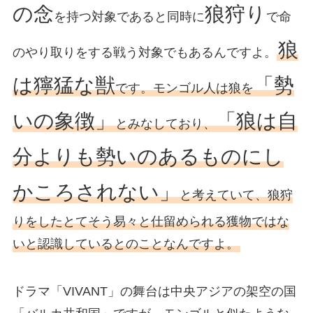
の念
狼狩り
を持つ対象であると同時に
で命
狼
のやり取りをする戦う対象でもあるんですよ。
は獰猛な獣
「勢
です。モンゴル人は狼を
いの象徴」
「狼は自
とみなしており、
分よりも勢いのあるものにし
かころされない」
と考えていて、狼狩
りをしたとてそう易々と仕留められる獲物ではな
いと認識しているとのことなんですよ。
ドラマ「VIVANT」の舞台は中央アジアの架空の国