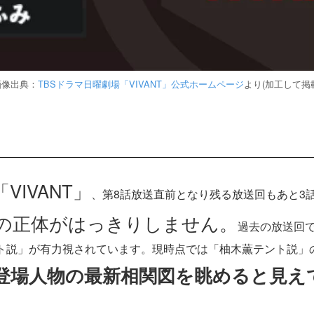
画像出典：
TBSドラマ日曜劇場「VIVANT」公式ホームページ
より(加工して掲
VIVANT」
、第8話放送直前となり残る放送回もあと3
の正体がはっきりしません。
過去の放送回
ト説」が有力視されています。現時点では「柚木薫テント説」
登場人物の最新相関図を眺めると見え