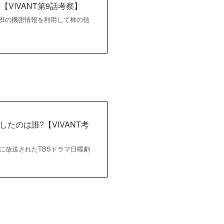
VIVANT第9話考察】
が別班の機密情報を利用して株の信
のは誰?【VIVANT考
月10日に放送されたTBSドラマ日曜劇