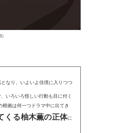
載)
話となり、いよいよ佳境に入りつつ
で、いろいろ怪しい行動も目に付く
の根拠は何一つドラマ中に出てき
てくる柚木薫の正体
に