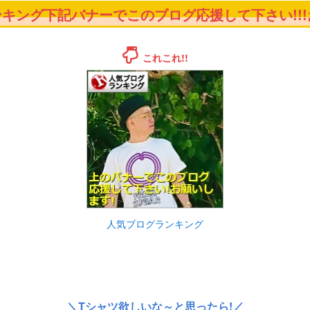
キング下記バナーでこのブログ応援して下さい!!!お
これこれ!!
人気ブログランキング
＼Tシャツ欲しいな～と思ったら!／