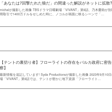
「あなたは7回撃たれた狼だ」の間違った解説がネットに拡散?【
michalが撮影した画像 TBSドラマ日曜劇場「VIVANT」第9話、乃木憂助
用取引で1400万ドルをせしめた時に、ノコルが画面に映るシーンで「…
【テントの裏切り者】フローライトの存在をバルカ政府に密告した
察】
最新情報を追記しています! Syda Productionsが撮影した画像 2023年9
場「VIVANT」第9話では、テントが密かに地下資源「フローライト…