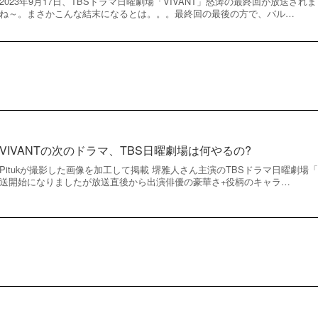
2023年9月17日、TBSドラマ日曜劇場「VIVANT」怒涛の最終回が放送さ
ね～。まさかこんな結末になるとは。。。最終回の最後の方で、バル…
VIVANTの次のドラマ、TBS日曜劇場は何やるの?
Pitukが撮影した画像を加工して掲載 堺雅人さん主演のTBSドラマ日曜劇場「VI
送開始になりましたが放送直後から出演俳優の豪華さ+役柄のキャラ…