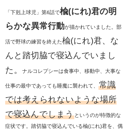
楡(にれ)君の明
「下剋上球児」第6話で
らかな異常行動
が描かれていました。部
楡(にれ)君、な
活で野球の練習を終えた
んと踏切脇で寝込んでいまし
た。
ナルコレプシーは食事中、移動中、大事な
常識
仕事の最中であっても睡魔に襲われて、
では考えられないような場所
で寝込んでしまう
というのが特徴的な
症状です。踏切脇で寝込んでいる楡(にれ)君を、偶