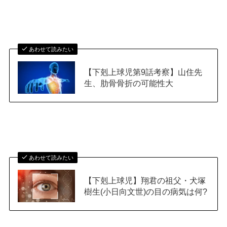
あわせて読みたい
【下剋上球児第9話考察】山住先
生、肋骨骨折の可能性大
あわせて読みたい
【下剋上球児】翔君の祖父・犬塚
樹生(小日向文世)の目の病気は何?