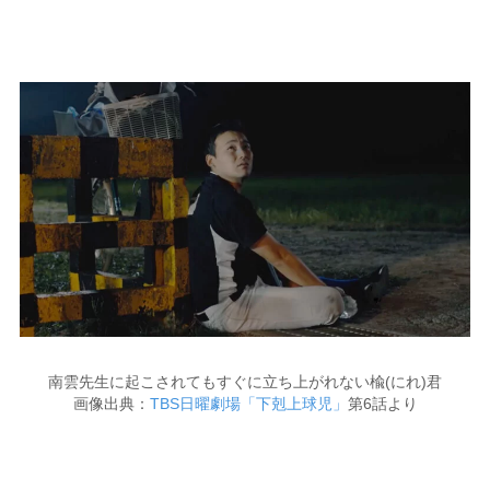
南雲先生に起こされてもすぐに立ち上がれない楡(にれ)君
画像出典：
TBS日曜劇場「下剋上球児」
第6話より