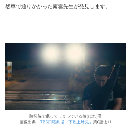
然車で通りかかった南雲先生が発見します。
踏切脇で眠ってしまっている楡(にれ)君
画像出典：
TBS日曜劇場「下剋上球児」
第6話より