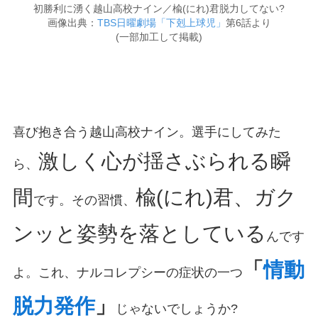
初勝利に湧く越山高校ナイン／楡(にれ)君脱力してない?
画像出典：
TBS日曜劇場「下剋上球児」
第6話より
(一部加工して掲載)
喜び抱き合う越山高校ナイン。選手にしてみた
激しく心が揺さぶられる瞬
ら、
間
楡(にれ)君、ガク
です。その習慣、
ンッと姿勢を落としている
んです
「
情動
よ。これ、ナルコレプシーの症状の一つ
脱力発作
」
じゃないでしょうか?