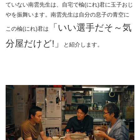
ていない南雲先生は、自宅で楡(にれ)君に玉子おじ
やを振舞います。南雲先生は自分の息子の青空に
「いい選手だそ～気
この楡(にれ)君は
分屋だけど!」
と紹介します。