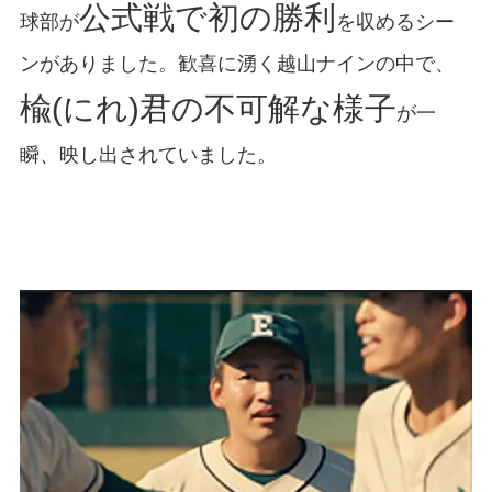
公式戦で初の勝利
球部が
を収めるシー
ンがありました。歓喜に湧く越山ナインの中で、
楡(にれ)君の不可解な様子
が一
瞬、映し出されていました。