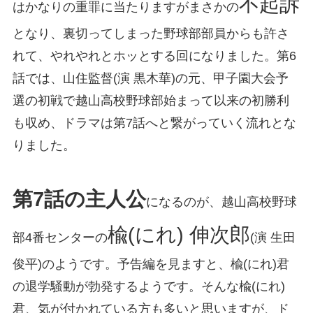
不起訴
はかなりの重罪に当たりますがまさかの
となり、裏切ってしまった野球部部員からも許さ
れて、やれやれとホッとする回になりました。第6
話では、山住監督(演 黒木華)の元、甲子園大会予
選の初戦で越山高校野球部始まって以来の初勝利
も収め、ドラマは第7話へと繋がっていく流れとな
りました。
第7話の主人公
になるのが、越山高校野球
楡(にれ) 伸次郎
部4番センターの
(演 生田
俊平)のようです。予告編を見ますと、楡(にれ)君
の退学騒動が勃発するようです。そんな楡(にれ)
君、気が付かれている方も多いと思いますが、ド