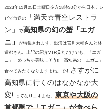
2023年11月25日土曜日夕方18時30分から日本テレ
「満天☆青空レストラ
ビで放送の
ン」
高知県の幻の蟹「エガ
で
ニ」
が特集されます。出演は宮川大輔さんと林
遣都さん。上記の紹介VTR見ただけでも、「エガ
ニ」、めっちゃ美味しそう!! 高知県の「エガニ」
さすがに
食べてみたくなりますよね。でも
高知県に行くのはなかなか大
変!
東京や大阪の
ってなりますよね。
首都圏で「エガニ」が食べら