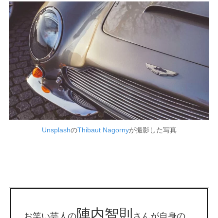
Unsplash
の
Thibaut Nagorny
が撮影した写真
陣内智則
お笑い芸人の
さんが自身の