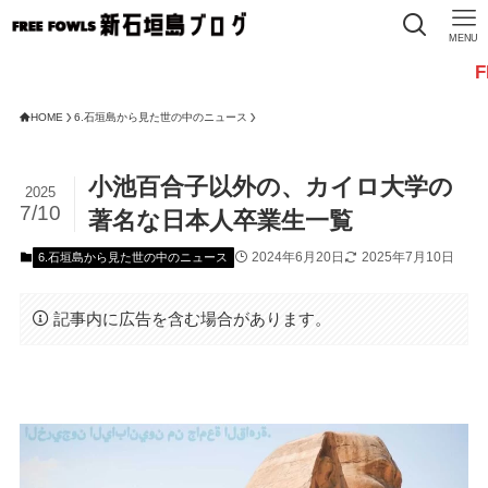
MENU
FREE F
HOME
6.石垣島から見た世の中のニュース
小池百合子以外の、カイロ大学の
2025
7/10
著名な日本人卒業生一覧
2024年6月20日
2025年7月10日
6.石垣島から見た世の中のニュース
記事内に広告を含む場合があります。