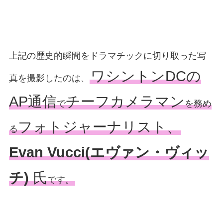
上記の歴史的瞬間をドラマチックに切り取った写
ワシントンDCの
真を撮影したのは、
AP通信
チーフカメラマン
で
を務め
フォトジャーナリスト、
る
Evan Vucci(エヴァン・ヴィッ
チ)
氏
です。