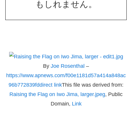
もしれません。
By
Joe Rosenthal
–
https://www.apnews.com/f00e1181d57a414a848ac
96b772839fd
direct link
This file was derived from:
Raising the Flag on Iwo Jima, larger.jpeg
, Public
Domain,
Link