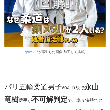
splitov27
が撮影した画像(加工して掲載)
パリ五輪柔道男子
永山
60キロ級で
竜樹
不可解判定
選手が
で、準々決勝でス