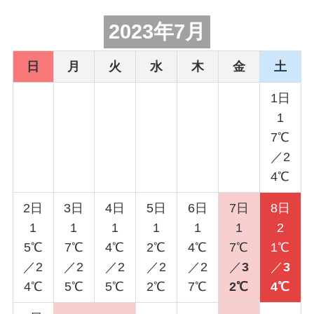
2023年7月
日
月
火
水
木
金
土
1日
1
7℃
／2
4℃
2日
3日
4日
5日
6日
7日
8日
1
1
1
1
1
1
2
5℃
7℃
4℃
2℃
4℃
7℃
1℃
／2
／2
／2
／2
／2
／
3
／
3
4℃
5℃
5℃
2℃
7℃
2℃
4℃