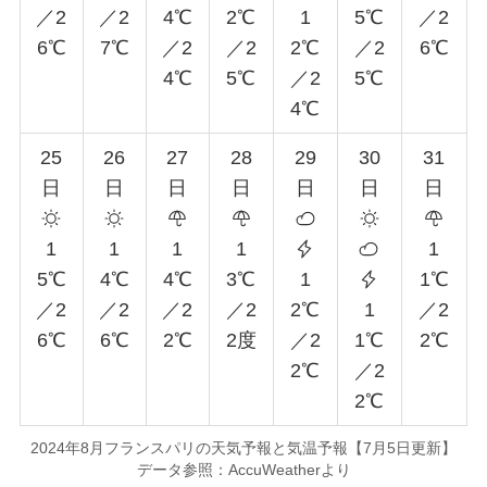
／2
／2
4℃
2℃
1
5℃
／2
6℃
7℃
／2
／2
2℃
／2
6℃
4℃
5℃
／2
5℃
4℃
25
26
27
28
29
30
31
日
日
日
日
日
日
日
1
1
1
1
1
5℃
4℃
4℃
3℃
1
1℃
／2
／2
／2
／2
2℃
1
／2
6℃
6℃
2℃
2度
／2
1℃
2℃
2℃
／2
2℃
2024年8月フランスパリの天気予報と気温予報【7月5日更新】
データ参照：AccuWeatherより