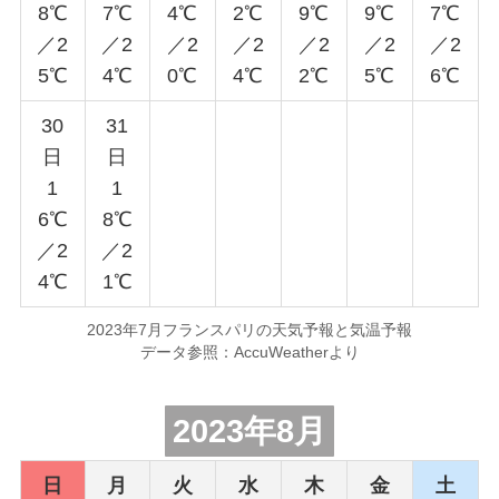
8℃
7℃
4℃
2℃
9℃
9℃
7℃
／2
／2
／2
／2
／2
／2
／2
5℃
4℃
0℃
4℃
2℃
5℃
6℃
30
31
日
日
1
1
6℃
8℃
／2
／2
4℃
1℃
2023年7月フランスパリの天気予報と気温予報
データ参照：AccuWeatherより
2023年8月
日
月
火
水
木
金
土