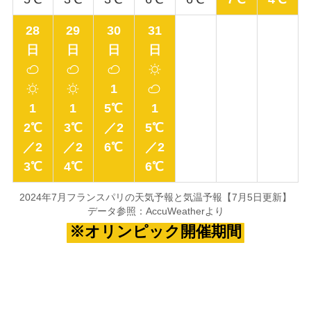
28
29
30
31
日
日
日
日
1
1
1
5℃
1
2℃
3℃
／2
5℃
／2
／2
6℃
／2
3℃
4℃
6℃
2024年7月フランスパリの天気予報と気温予報【7月5日更新】
データ参照：AccuWeatherより
※オリンピック開催期間