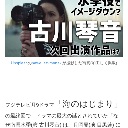
Unsplash
の
pawel szvmanski
が撮影した写真(加工して掲載)
「海のはじまり」
フジテレビ月9ドラマ
の最終回で、ドラマの最大の謎とされていた「な
ぜ南雲水季(演 古川琴音) は、月岡夏(演 目黒蓮) に