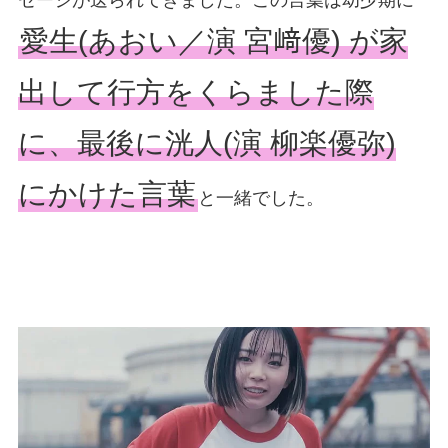
愛生(あおい／演 宮﨑優) が家
出して行方をくらました際
に、最後に洸人(演 柳楽優弥)
にかけた言葉
と一緒でした。