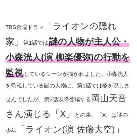
「ライオンの隠れ
TBS金曜ドラマ
家」
謎の人物が主人公・
第1話では
小森洸人(演 柳楽優弥)の行動を
監視
しているシーンが描かれました。小森洸人
を監視している謎の人物は、第1話では姿を現しま
岡山天音
せんでしたが、第2話以降登場する
さん演じる「X」
との事。「X」は謎の
「ライオン(演 佐藤大空)」
少年