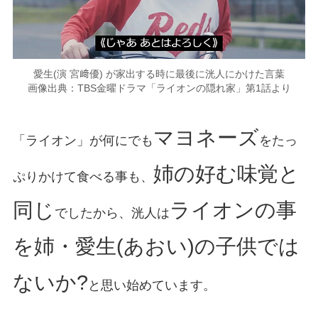
愛生(演 宮﨑優) が家出する時に最後に洸人にかけた言葉
画像出典：TBS金曜ドラマ「ライオンの隠れ家」第1話より
マヨネーズ
「ライオン」が何にでも
をたっ
姉の好む味覚と
ぷりかけて食べる事も、
同じ
ライオンの事
でしたから、洸人は
を姉・愛生(あおい)の子供では
ないか?
と思い始めています。