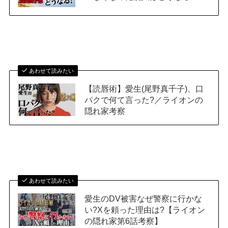
あわせて読みたい
【読唇術】愛生(尾野真千子)、口
パクで何て言った?／ライオンの
隠れ家考察
あわせて読みたい
愛生のDV被害なぜ警察に行かな
い?Xを頼った理由は?【ライオン
の隠れ家第6話考察】