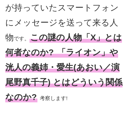
が持っていたスマートフォン
にメッセージを送って来る人
物
この謎の人物「X」とは
です。
何者なのか?
「ライオン」や
洸人の義姉・愛生(あおい／演
尾野真千子) とはどういう関係
なのか?
考察します!