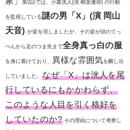
家」
第2話では、小森洸人(演 柳楽優弥) の行動
謎の男「X」(演 岡山
を監視している
天音)
が姿を現しましたが、その姿が頭のてっ
全身真っ白の服
ぺんから足のつま先まで
異様な雰囲気
を身に着けており、
を醸し出
なぜ「X」は洸人を尾
していました。
行しているにもかかわらず、
このような人目を引く格好を
していたのか?
その理由について考察し