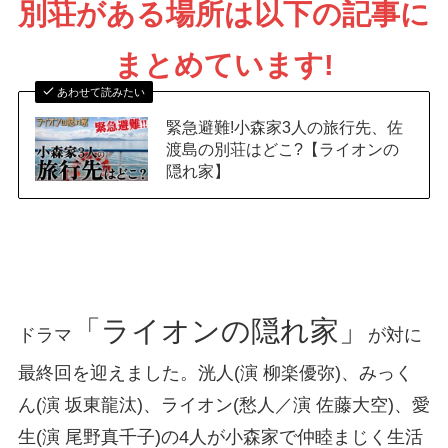
別荘がある場所は以下の記事に
まとめています!
あわせて読みたい
緊急避難!小森家3人の旅行先、佐
渡島の別荘はどこ?【ライオンの
隠れ家】
「ライオンの隠れ家」
ドラマ
が対に
最終回を迎えました。洸人(演 柳楽優弥)、みっく
ん(演 坂東龍汰)、ライオン(愁人／演 佐藤大空)、愛
生(演 尾野真千子)の4人が小森家で仲睦まじく生活