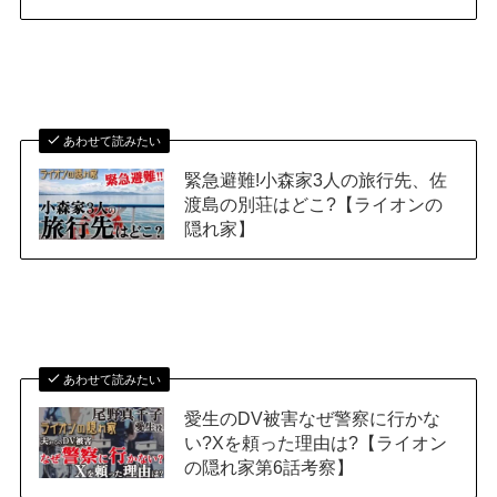
あわせて読みたい
緊急避難!小森家3人の旅行先、佐
渡島の別荘はどこ?【ライオンの
隠れ家】
あわせて読みたい
愛生のDV被害なぜ警察に行かな
い?Xを頼った理由は?【ライオン
の隠れ家第6話考察】