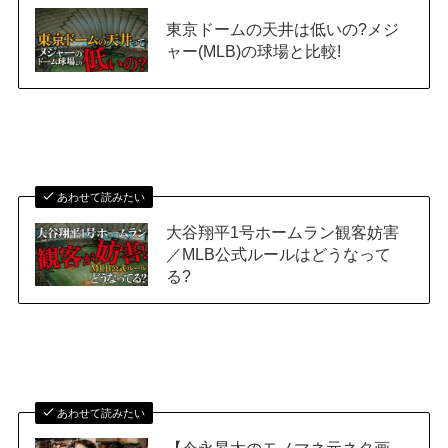
東京ドームの天井は低いの?メジ
ャー(MLB)の球場と比較!
あわせて読みたい
大谷翔平1号ホームラン観客妨害
／MLB公式ルールはどうなって
る?
あわせて読みたい
【今永昇太のモノマネ元ネタ画