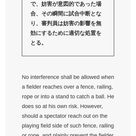
で、妨害が意図的であった場
合、その瞬間に試合中断とな
り、審判員は妨害の影響を無
効にするために適切な処置を
とる。
No interference shall be allowed when
a fielder reaches over a fence, railing,
rope or into a stand to catch a ball. He
does so at his own risk. However,
should a spectator reach out on the
playing field side of such fence, railing
or rope, and plainly prevent the fielder