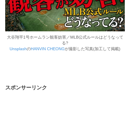
大谷翔平1号ホームラン観客妨害／MLB公式ルールはどうなって
る?
Unsplash
の
HANVIN CHEONG
が撮影した写真(加工して掲載)
スポンサーリンク