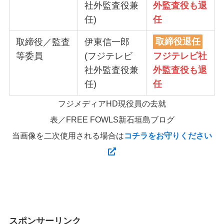
社外監査役兼
外監査役も退
任)
任
取締役／監査
伊東信一郎
取締役退任
等委員
(フジテレビ
フジテレビ社
社外監査役兼
外監査役も退
任)
任
フジメディアHD現役員の去就
表／FREE FOWLS新石垣島ブログ
当画像を二次使用される場合は
コチラをお守りください
スポンサーリンク