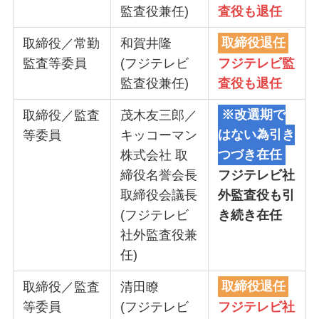
監査役兼任)
査役も退任
取締役／常勤
和賀井隆
取締役退任
監査等委員
(フジテレビ
フジテレビ監
監査役兼任)
査役も退任
取締役／監査
茂木友三郎／
※改選期で
等委員
キッコーマン
はない為引き
株式会社 取
つづき在任
締役名誉会長
フジテレビ社
取締役会議長
外監査役も引
(フジテレビ
き続き在任
社外監査役兼
任)
取締役／監査
清田瞭
取締役退任
等委員
(フジテレビ
フジテレビ社