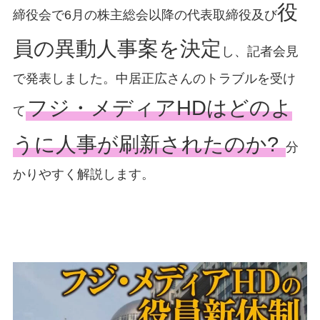
役
締役会で6月の株主総会以降の代表取締役及び
員の異動人事案を決定
し、記者会見
で発表しました。中居正広さんのトラブルを受け
フジ・メディアHDはどのよ
て
うに人事が刷新されたのか?
分
かりやすく解説します。