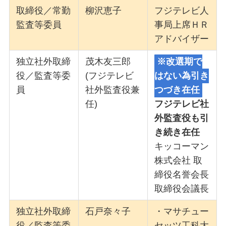
取締役／常勤
柳沢恵子
フジテレビ人
監査等委員
事局上席ＨＲ
アドバイザー
独立社外取締
茂木友三郎
※改選期で
役／監査等委
(フジテレビ
はない為引き
員
社外監査役兼
つづき在任
任)
フジテレビ社
外監査役も引
き続き在任
キッコーマン
株式会社 取
締役名誉会長
取締役会議長
独立社外取締
石戸奈々子
・マサチュー
役／監査等委
セッツ工科大