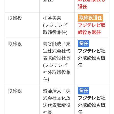
退任
取締役
柾谷美奈
取締役退任
(フジテレビ
フジテレビ取
取締役兼任)
締役も退任
取締役
島谷能成／東
留任
宝株式会社代
フジテレビ社
表取締役社長
外取締役も留
(フジテレビ
任
社外取締役兼
任)
取締役
齋藤清人／株
留任
式会社文化放
フジテレビ社
送代表取締役
外取締役も留
社長
任