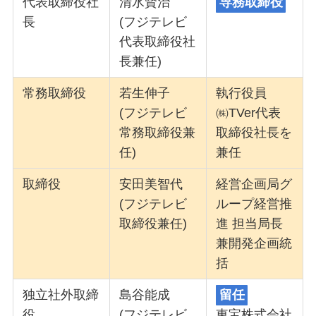
代表取締役社
清水賢治
専務取締役
長
(フジテレビ
代表取締役社
長兼任)
常務取締役
若生伸子
執行役員
(フジテレビ
㈱TVer代表
常務取締役兼
取締役社長を
任)
兼任
取締役
安田美智代
経営企画局グ
(フジテレビ
ループ経営推
取締役兼任)
進 担当局長
兼開発企画統
括
独立社外取締
島谷能成
留任
役
(フジテレビ
東宝株式会社