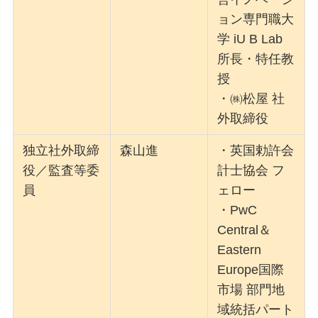
ョン専門職大
学 iU B Lab
所長・特任教
授
・㈱松屋 社
外取締役
独立社外取締
森山進
・英国勅許会
役／監査等委
計士協会 フ
員
ェロー
・PwC
Central＆
Eastern
Europe国際
市場 部門地
域統括パート