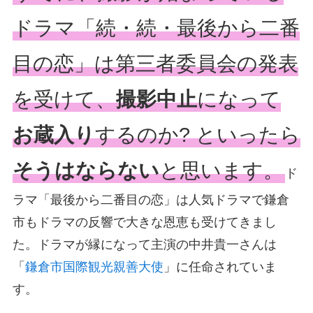
ドラマ「続・続・最後から二番
目の恋」は第三者委員会の発表
を受けて、
撮影中止
になって
お蔵入り
するのか? といったら
そうはならない
と思います。
ド
ラマ「最後から二番目の恋」は人気ドラマで鎌倉
市もドラマの反響で大きな恩恵も受けてきまし
た。ドラマが縁になって主演の中井貴一さんは
「
鎌倉市国際観光親善大使
」に任命されていま
す。