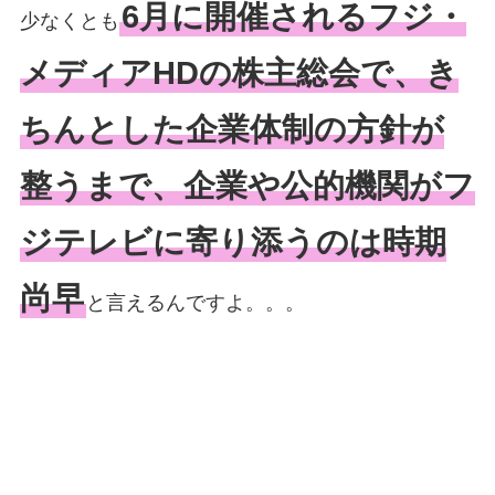
6月に開催されるフジ・
少なくとも
メディアHDの株主総会で、き
ちんとした企業体制の方針が
整うまで、企業や公的機関がフ
ジテレビに寄り添うのは時期
尚早
と言えるんですよ。。。