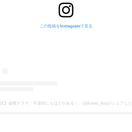
この投稿をInstagramで見る
式】金曜ドラマ「不適切にもほどがある！」(@futeki_tbs)がシェアし