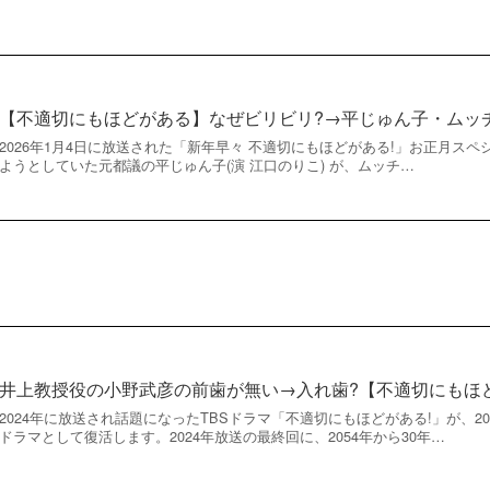
【不適切にもほどがある】なぜビリビリ?→平じゅん子・ムッ
2026年1月4日に放送された「新年早々 不適切にもほどがある!」お正月ス
ようとしていた元都議の平じゅん子(演 江口のりこ) が、ムッチ…
井上教授役の小野武彦の前歯が無い→入れ歯?【不適切にもほど
2024年に放送され話題になったTBSドラマ「不適切にもほどがある!」が、2
ドラマとして復活します。2024年放送の最終回に、2054年から30年…