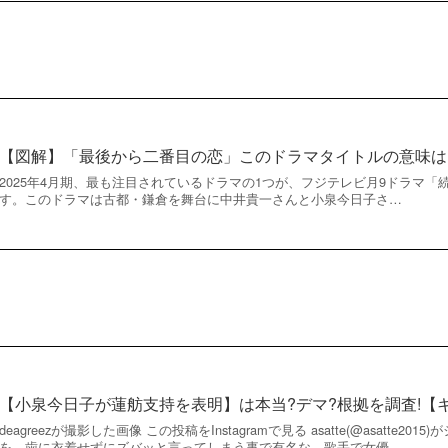
【図解】「最後から二番目の恋」このドラマタイトルの意味は
2025年4月期、最も注目されているドラマの1つが、フジテレビ月9ドラマ
す。このドラマは古都・鎌倉を舞台に中井貴一さんと小泉今日子さ…
【小泉今日子が蓮舫支持を表明】は本当?デマ?根拠を調査!【
deagreezが撮影した画像 この投稿をInstagramで見る asatte(@asatte2
を、歯に衣着せずにズバッと言ってしまう事で有名な、歌手で女優…