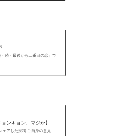
?
「続・続・最後から二番目の恋」で
キョンキョン、マジか】
015)がシェアした投稿 ご自身の意見