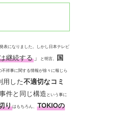
発表になりました。しかし日本テレビ
!』は継続する
」
国
と明言。
の不祥事に関する情報が徐々に報じら
利用した
不適切なコミ
事件と同じ構造
という事に
ち切り
TOKIOの
はもちろん、