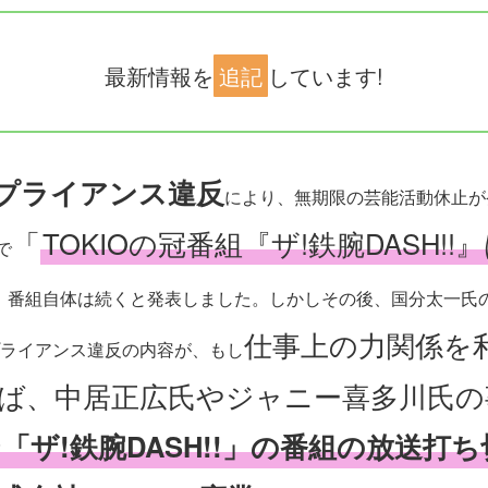
最新情報を
追記
しています!
プライアンス違反
により、無期限の芸能活動休止が
「
TOKIOの冠番組『ザ!鉄腕DASH!
で
、番組自体は続くと発表しました。しかしその後、国分太一氏
仕事上の力関係を
ライアンス違反の内容が、もし
ば、中居正広氏やジャニー喜多川氏の
「ザ!鉄腕DASH!!」の番組の放送打