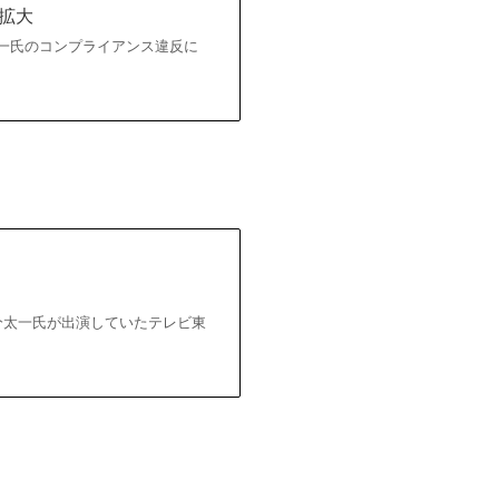
紋拡大
太一氏のコンプライアンス違反に
国分太一氏が出演していたテレビ東