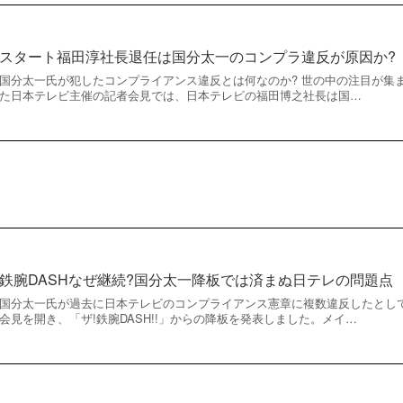
スタート福田淳社長退任は国分太一のコンプラ違反が原因か?
国分太一氏が犯したコンプライアンス違反とは何なのか? 世の中の注目が集ま
た日本テレビ主催の記者会見では、日本テレビの福田博之社長は国…
鉄腕DASHなぜ継続?国分太一降板では済まぬ日テレの問題点
国分太一氏が過去に日本テレビのコンプライアンス憲章に複数違反したとして
会見を開き、「ザ!鉄腕DASH!!」からの降板を発表しました。メイ…