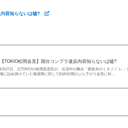
違反内容知らないは嘘?
【TOKIO松岡会見】国分コンプラ違反内容知らないは嘘?
6月27日、元TOKIOの松岡昌宏氏が、出演中の舞台「家政夫のミタゾノ レ
場に詰め掛けていた報道陣に対して約20分間のぶら下がり会見に対…