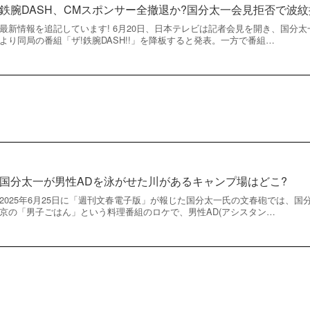
鉄腕DASH、CMスポンサー全撤退か?国分太一会見拒否で波
最新情報を追記しています! 6月20日、日本テレビは記者会見を開き、国分
より同局の番組「ザ!鉄腕DASH!!」を降板すると発表。一方で番組…
国分太一が男性ADを泳がせた川があるキャンプ場はどこ?
2025年6月25日に「週刊文春電子版」が報じた国分太一氏の文春砲では、
京の「男子ごはん」という料理番組のロケで、男性AD(アシスタン…