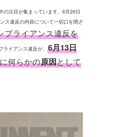
中の注目が集まっています。6月20日
ンス違反の内容について一切口を閉ざ
ンプライアンス違反を
6月13日
プライアンス違反が、
に何らかの
原因
として