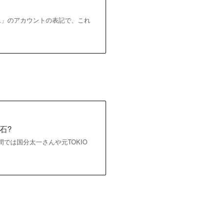
ム」のアカウントの表記で、これ
石?
では国分太一さんや元TOKIO