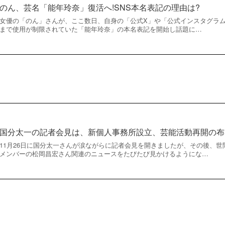
のん、芸名「能年玲奈」復活へ!SNS本名表記の理由は?
女優の「のん」さんが、ここ数日、自身の「公式X」や「公式インスタグラ
まで使用が制限されていた「能年玲奈」の本名表記を開始し話題に…
国分太一の記者会見は、新個人事務所設立、芸能活動再開の布
11月26日に国分太一さんが涙ながらに記者会見を開きましたが、その後、世間
メンバーの松岡昌宏さん関連のニュースをたびたび見かけるようにな…