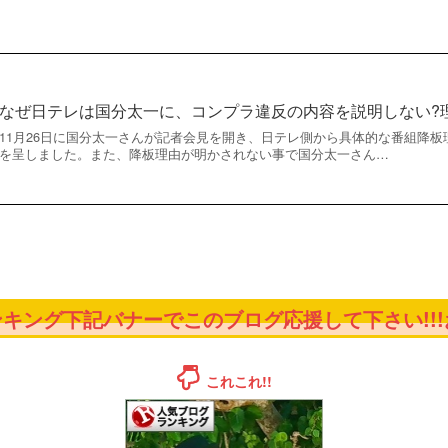
なぜ日テレは国分太一に、コンプラ違反の内容を説明しない?
11月26日に国分太一さんが記者会見を開き、日テレ側から具体的な番組降
を呈しました。また、降板理由が明かされない事で国分太一さん…
キング下記バナーでこのブログ応援して下さい!!!お
これこれ!!