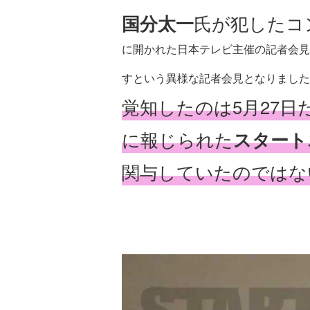
国分太一
氏が犯したコ
に開かれた日本テレビ主催の記者会見
すという異様な記者会見となりました
覚知したのは5月27日
に報じられた
スタート
関与していたのではな