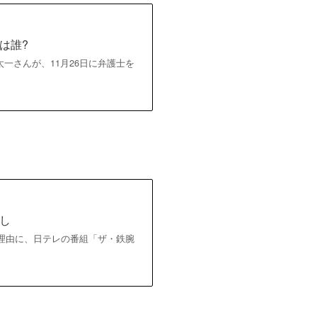
は誰?
一さんが、11月26日に弁護士を
し
を理由に、日テレの番組「ザ・鉄腕