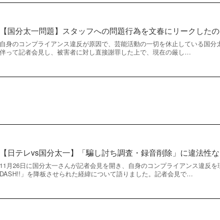
【国分太一問題】スタッフへの問題行為を文春にリークしたの
自身のコンプライアンス違反が原因で、芸能活動の一切を休止している国分太
伴って記者会見し、被害者に対し直接謝罪した上で、現在の厳し…
【日テレvs国分太一】「騙し討ち調査・録音削除」に違法性な
11月26日に国分太一さんが記者会見を開き、自身のコンプライアンス違反
DASH!!」を降板させられた経緯について語りました。記者会見で…