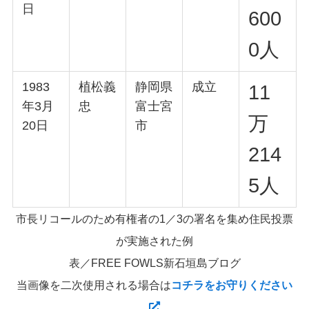
日
600
0人
1983
植松義
静岡県
成立
11
年3月
忠
富士宮
万
20日
市
214
5人
市長リコールのため有権者の1／3の署名を集め住民投票
が実施された例
表／FREE FOWLS新石垣島ブログ
当画像を二次使用される場合は
コチラをお守りください