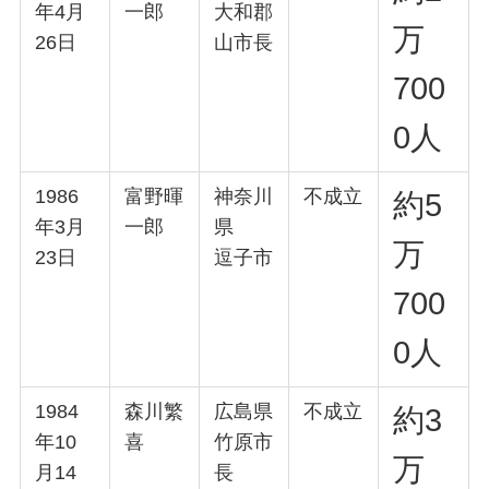
年4月
一郎
大和郡
万
26日
山市長
700
0人
1986
富野暉
神奈川
不成立
約5
年3月
一郎
県
万
23日
逗子市
700
0人
1984
森川繁
広島県
不成立
約3
年10
喜
竹原市
万
月14
長