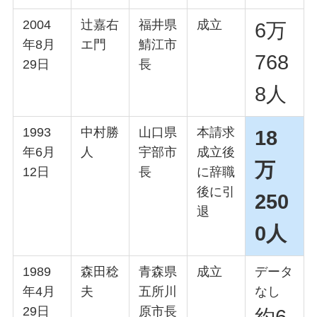
2004
辻嘉右
福井県
成立
6万
年8月
エ門
鯖江市
768
29日
長
8人
1993
中村勝
山口県
本請求
18
年6月
人
宇部市
成立後
万
12日
長
に辞職
後に引
250
退
0人
1989
森田稔
青森県
成立
データ
年4月
夫
五所川
なし
29日
原市長