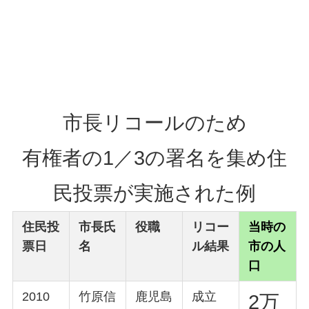
市長リコールのため
有権者の1／3の署名を集め住
民投票が実施された例
住民投
市長氏
役職
リコー
当時の
票日
名
ル
結果
市の人
口
2010
竹原信
鹿児島
成立
2万