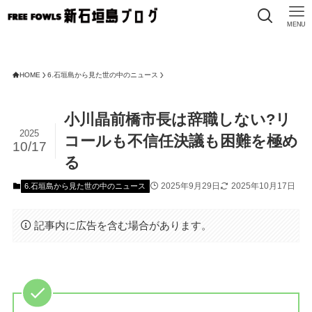
MENU
FREE 
HOME
6.石垣島から見た世の中のニュース
小川晶前橋市長は辞職しない?リ
2025
コールも不信任決議も困難を極め
10/17
る
2025年9月29日
2025年10月17日
6.石垣島から見た世の中のニュース
記事内に広告を含む場合があります。