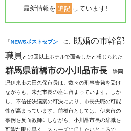
最新情報を
追記
しています!
既婚の市幹部
「
NEWSポストセブン
」に、
職員
と10回以上ホテルで面会したと報じられた
群馬県前橋市の小川晶市長
。静岡
県伊東市の田久保市長は、数々の刑事告発を受け
ながらも、未だ市長の座に留まっています。しか
し、不信任決議案の可決により、市長失職の可能
性が高まっています。前橋市としては、伊東市の
事例を反面教師にしながら、小川晶市長の辞職を
可能な限り早く、スムーズに促したいところで