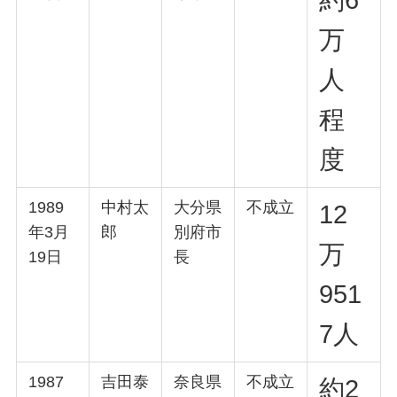
約6
万
人
程
度
1989
中村太
大分県
不成立
12
年3月
郎
別府市
万
19日
長
951
7人
1987
吉田泰
奈良県
不成立
約2