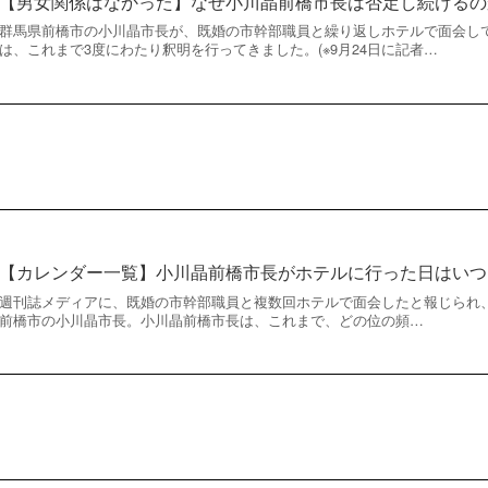
【男女関係はなかった】なぜ小川晶前橋市長は否定し続けるの
群馬県前橋市の小川晶市長が、既婚の市幹部職員と繰り返しホテルで面会し
は、これまで3度にわたり釈明を行ってきました。(※9月24日に記者…
【カレンダー一覧】小川晶前橋市長がホテルに行った日はいつ
週刊誌メディアに、既婚の市幹部職員と複数回ホテルで面会したと報じられ
前橋市の小川晶市長。小川晶前橋市長は、これまで、どの位の頻…