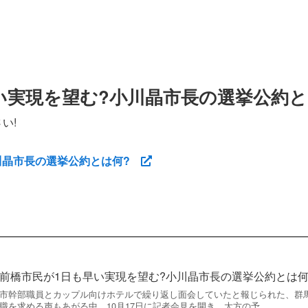
い実現を望む?小川晶市長の選挙公約と
い!
川晶市長の選挙公約とは何?
前橋市民が1日も早い実現を望む?小川晶市長の選挙公約とは何
市幹部職員とカップル向けホテルで繰り返し面会していたと報じられた、群
職を求める声もあがる中、10月17日に記者会見を開き、大方の予…