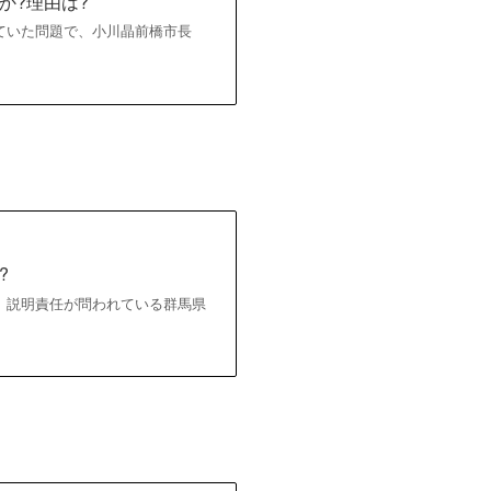
か?理由は?
ていた問題で、小川晶前橋市長
?
、説明責任が問われている群馬県