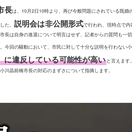
市長
は、10月2日10時より、再び今般問題にされている既
説明会は非公開形式
した。
で行われ、現時点で内
市長は自身の進退について明言はせず、記者からの質問も一切
。今回の騒動において、市民に対して十分な説明を行わない小
」に違反している可能性が高い
と言えます
小川晶前橋市長の対応のまずさについて指摘します。