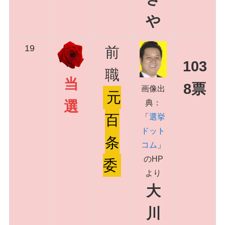
や
19
前
103
職
当
8票
画像出
元
典：
選
百
「
選挙
ドット
条
コム
」
のHP
委
より
大
川