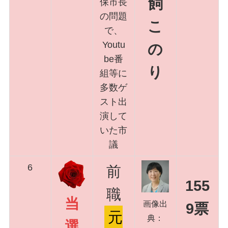
飼
保市長
の問題
こ
で、
Youtu
の
be番
り
組等に
多数ゲ
スト出
演して
いた市
議
6
前
155
職
当
画像出
9票
元
典：
選