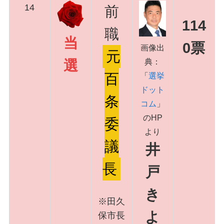
14
前
114
職
当
0票
画像出
元
典：
選
百
「
選挙
ドット
条
コム
」
のHP
委
より
議
井
長
戸
き
※田久
よ
保市長