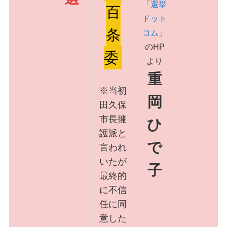
「
選挙
百
ドット
条
コム
」
のHP
委
より
重
※当初
岡
田久保
市長擁
ひ
護派と
で
言われ
いたが
子
最終的
に不信
任に同
意した