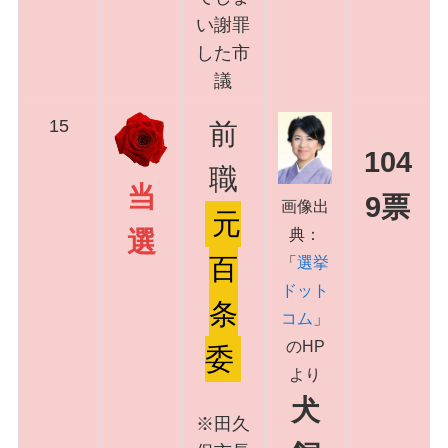
い謝罪
した市
議
15
前
104
職
当
9票
画像出
元
典：
選
百
「
選挙
ドット
条
コム
」
のHP
委
より
犬
※田久