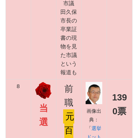
市議
田久保
市長の
卒業証
書の現
物を見
た市議
という
報道も
8
前
139
職
当
0票
画像出
元
典：
選
百
「
選挙
ドット