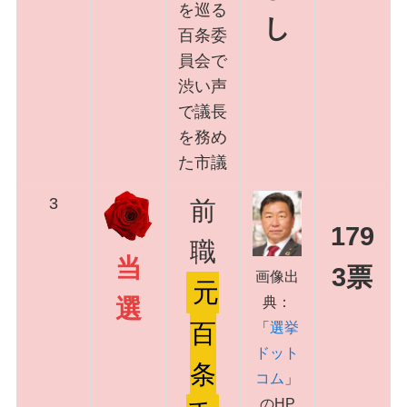
を巡る
し
百条委
員会で
渋い声
で議長
を務め
た市議
3
前
179
職
当
3票
画像出
元
典：
選
百
「
選挙
ドット
条
コム
」
のHP