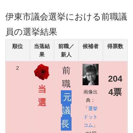
伊東市議会選挙における前職議
員の選挙結果
順位
当落結
前職／
候補者
得票数
果
新人
2
前
204
職
当
4票
画像出
元
典：
選
議
「
選挙
ドット
長
コム
」