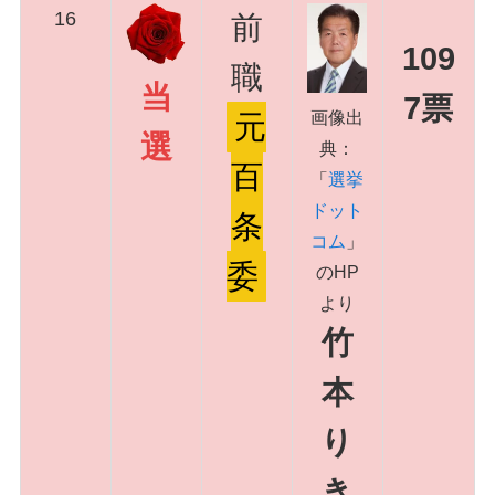
16
前
109
職
当
7票
画像出
元
選
典：
百
「
選挙
ドット
条
コム
」
委
のHP
より
竹
本
り
き