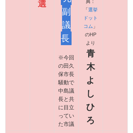
典：
選
副
「
選挙
ドット
議
コム
」
のHP
長
より
青
※今回
木
の田久
保市長
よ
騒動で
中島議
し
長と共
ひ
に目立
ってい
ろ
た市議