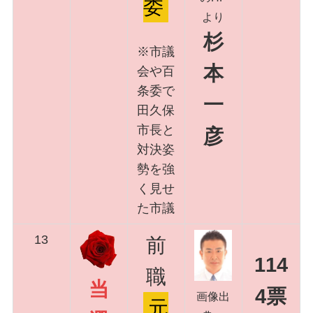
委
より
杉
※市議
本
会や百
条委で
一
田久保
市長と
彦
対決姿
勢を強
く見せ
た市議
13
前
114
職
当
4票
画像出
元