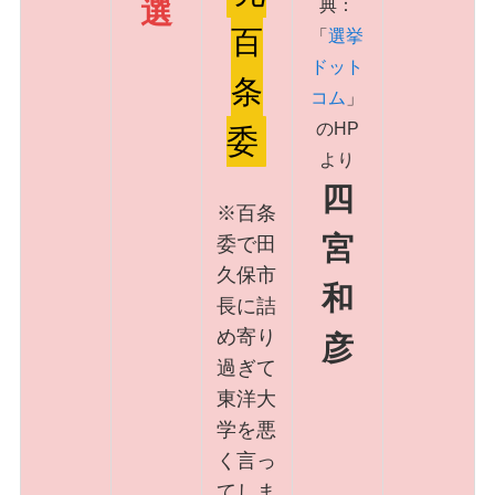
典：
選
百
「
選挙
ドット
条
コム
」
のHP
委
より
四
※百条
宮
委で田
久保市
和
長に詰
め寄り
彦
過ぎて
東洋大
学を悪
く言っ
てしま