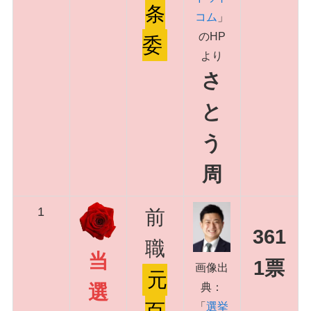
条
コム
」
のHP
委
より
さ
と
う
周
1
前
361
職
当
1票
画像出
元
典：
選
「
選挙