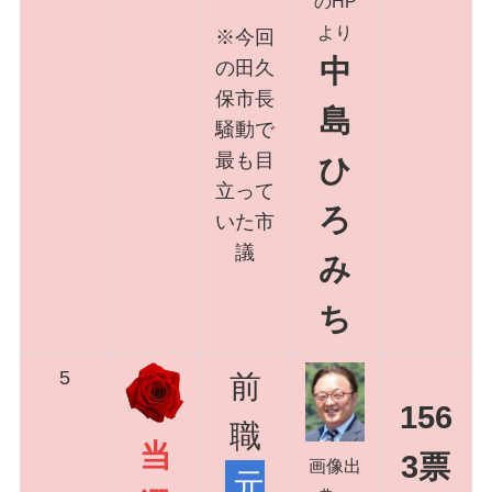
のHP
より
※今回
中
の田久
保市長
島
騒動で
最も目
ひ
立って
ろ
いた市
議
み
ち
5
前
156
職
当
3票
画像出
元