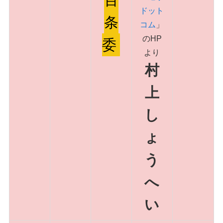
百
ドット
条
コム
」
のHP
委
より
村
上
し
ょ
う
へ
い