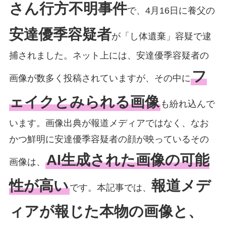
さん行方不明事件
で、4月16日に養父の
安達優季容疑者
が「し体遺棄」容疑で逮
捕されました。ネット上には、安達優季容疑者の
フ
画像が数多く投稿されていますが、その中に
ェイクとみられる画像
も紛れ込んで
います。画像出典が報道メディアではなく、なお
かつ鮮明に安達優季容疑者の顔が映っているその
AI生成された画像の可能
画像は、
性が高い
報道メデ
です。本記事では、
ィアが報じた本物の画像と、