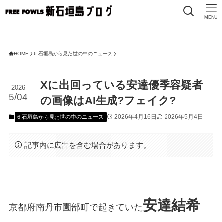
MENU
FREE 
HOME
6.石垣島から見た世の中のニュース
Xに出回っている安達優季容疑者
2026
5/04
の画像はAI生成?フェイク?
2026年4月16日
2026年5月4日
6.石垣島から見た世の中のニュース
記事内に広告を含む場合があります。
安達結希
京都府南丹市園部町で起きていた