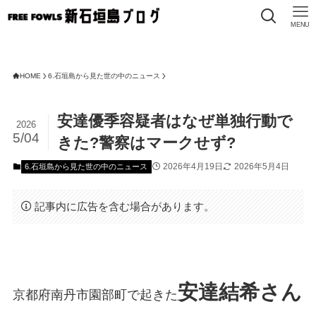
MENU
HOME
6.石垣島から見た世の中のニュース
安達優季容疑者はなぜ単独行動で
2026
5/04
きた?警察はマークせず?
2026年4月19日
2026年5月4日
6.石垣島から見た世の中のニュース
記事内に広告を含む場合があります。
安達結希さん
京都府南丹市園部町で起きた