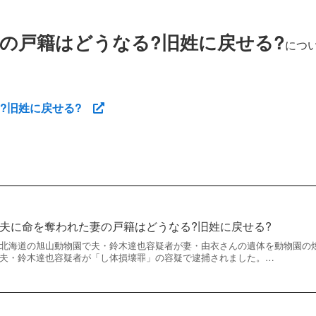
の戸籍はどうなる?旧姓に戻せる?
につ
る?旧姓に戻せる?
夫に命を奪われた妻の戸籍はどうなる?旧姓に戻せる?
北海道の旭山動物園で夫・鈴木達也容疑者が妻・由衣さんの遺体を動物園の
夫・鈴木達也容疑者が「し体損壊罪」の容疑で逮捕されました。…