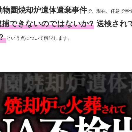
動物園焼却炉遺体遺棄事件
で、現在、任意で事
逮捕できないのではないか?
送検され
?
という点について解説します。