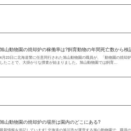
旭山動物園の焼却炉の稼働率は?飼育動物の年間死亡数から検
4月23日に北海道警に任意同行された旭山動物園の職員が、「動物園の焼却
したことで、大掛かりな捜査が始まりました。旭山動物園では飼育…
旭山動物園の焼却炉の場所は園内のどこにある?
最新情報を追記しています! 北海道の旭川市が運営する旭山動物園で、職員