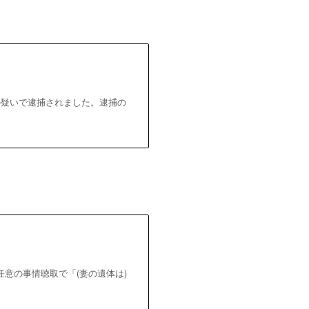
の疑いで逮捕されました。逮捕の
意の事情聴取で「(妻の遺体は)