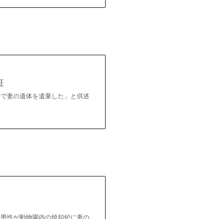
証
炉で妻の遺体を遺棄した」と供述
の男性が動物園内の焼却炉に妻の