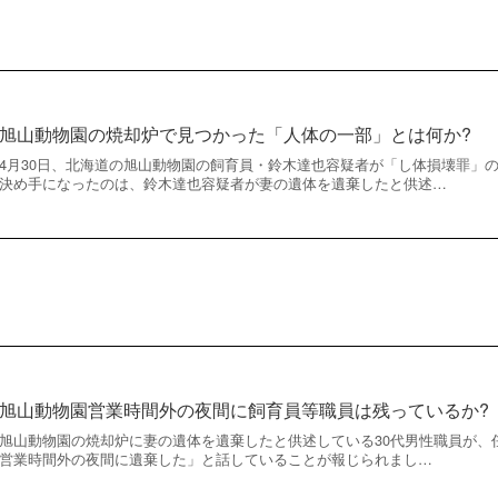
旭山動物園の焼却炉で見つかった「人体の一部」とは何か?
4月30日、北海道の旭山動物園の飼育員・鈴木達也容疑者が「し体損壊罪」
決め手になったのは、鈴木達也容疑者が妻の遺体を遺棄したと供述…
旭山動物園営業時間外の夜間に飼育員等職員は残っているか?
旭山動物園の焼却炉に妻の遺体を遺棄したと供述している30代男性職員が、任
営業時間外の夜間に遺棄した」と話していることが報じられまし…