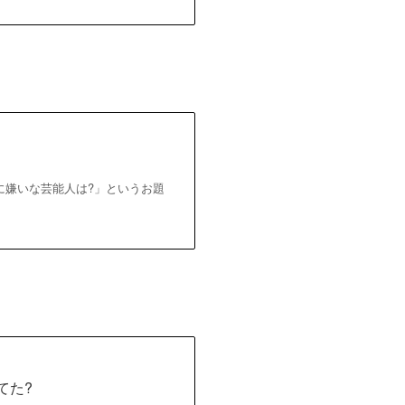
に嫌いな芸能人は?」というお題
てた?