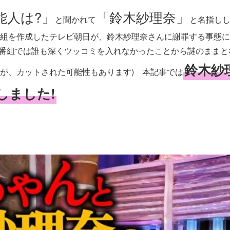
能人は?」
「鈴木紗理奈」
と聞かれて
と名指し
組を作成したテレビ朝日が、鈴木紗理奈さんに謝罪する事態に
は番組では誰も深くツッコミを入れなかったことから謎のままと
鈴木紗
が、カットされた可能性もあります) 本記事では
しました!