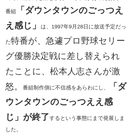
「ダウンタウンのごっつえ
番組
え感じ」
は、1997年9月28日に放送予定だっ
特番が、急遽プロ野球セリー
た
グ優勝決定戦に差し替えられ
たことに、松本人志さんが激
怒。
「ダ
番組制作側に不信感をあらわにし、
ウンタウンのごっつええ感
じ」が終了
するという事態にまで発展しま
した。