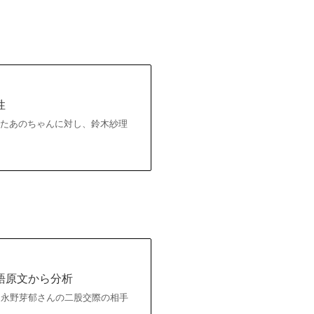
性
したあのちゃんに対し、鈴木紗理
語原文から分析
に永野芽郁さんの二股交際の相手