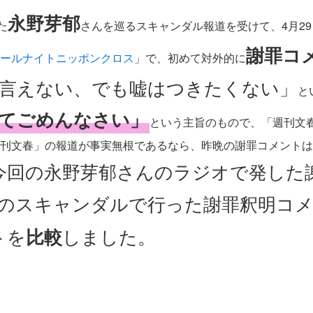
永野芽郁
た
さんを巡るスキャンダル報道を受けて、4月2
謝罪コ
ールナイトニッポンクロス
」で、初めて対外的に
言えない、でも嘘はつきたくない」
と
てごめんなさい」
という主旨のもので、「週刊文
刊文春」の報道が事実無根であるなら、昨晩の謝罪コメントは
今回の永野芽郁さんのラジオで発した謝
のスキャンダルで行った謝罪釈明コ
トを
比較
しました。