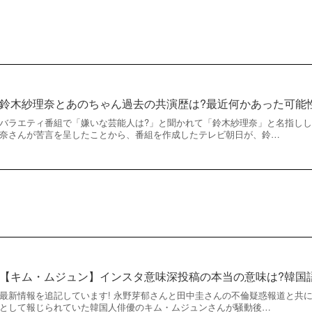
鈴木紗理奈とあのちゃん過去の共演歴は?最近何かあった可能
バラエティ番組で「嫌いな芸能人は?」と聞かれて「鈴木紗理奈」と名指し
奈さんが苦言を呈したことから、番組を作成したテレビ朝日が、鈴…
【キム・ムジュン】インスタ意味深投稿の本当の意味は?韓国
最新情報を追記しています! 永野芽郁さんと田中圭さんの不倫疑惑報道と共
として報じられていた韓国人俳優のキム・ムジュンさんが騒動後…