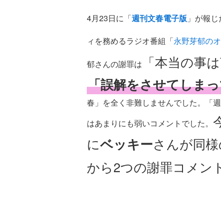
4月23日に「
週刊文春電子版
」が報じ
ィを務めるラジオ番組「
永野芽郁のオ
「本当の事は
郁さんの謝罪は
「誤解をさせてしまっ
春」を全く非難しませんでした。「週
はあまりにも弱いコメントでした。
に
ベッキー
さんが同様
から2つの謝罪コメン