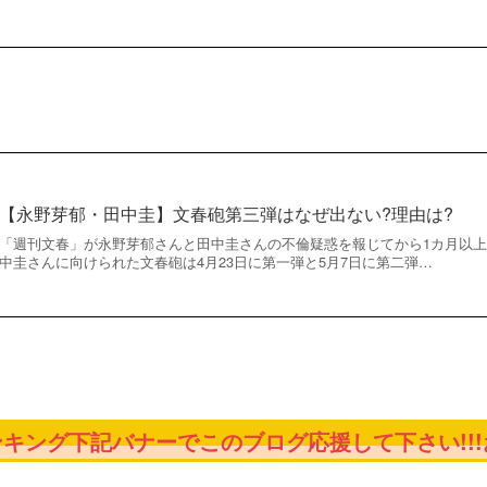
【永野芽郁・田中圭】文春砲第三弾はなぜ出ない?理由は?
「週刊文春」が永野芽郁さんと田中圭さんの不倫疑惑を報じてから1カ月以
中圭さんに向けられた文春砲は4月23日に第一弾と5月7日に第二弾…
キング下記バナーでこのブログ応援して下さい!!!お