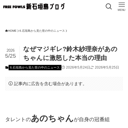
MENU
FREE
HOME
6.石垣島から見た世の中のニュース
なぜマジギレ?鈴木紗理奈があの
2026
5/25
ちゃんに激怒した本当の理由
2026年5月24日
2026年5月25日
6.石垣島から見た世の中のニュース
記事内に広告を含む場合があります。
あのちゃん
タレントの
が自身の冠番組