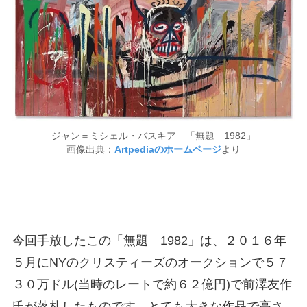
ジャン＝ミシェル・バスキア 「無題 1982」
画像出典：
Artpediaのホームページ
より
今回手放したこの「無題 1982」は、２０１６年
５月にNYのクリスティーズのオークションで５７
３０万ドル(当時のレートで約６２億円)で前澤友作
氏が落札したものです。とても大きな作品で高さ