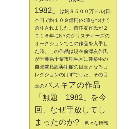
1982」
は約８５００万ドル(日
本円で約１０９億円)の値をつけて
落札されました。前澤友作氏が２
０１６年にNYのクリスティーズの
オークションでこの作品を入手し
た時、この作品は現在前澤友作氏
が千葉県千葉市稲毛区に建築中の
自邸兼私設美術館の目玉となるコ
レクションのはずでした。その目
バスキアの作品
玉の
「無題 1982」を今
回、なぜ手放してし
まったのか?
色々な情報