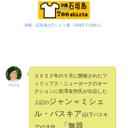
沖縄・石垣島のTシャツ屋「FREE FOWLS」
２０２２年の５月に開催されたフ
ィリップス・ニューヨークのオー
ブログ主
クションに前澤友作氏が出品した
ジャン＝ミシェ
上記の
ル・バスキア
(以下バスキ
「無題
ア)の大作、