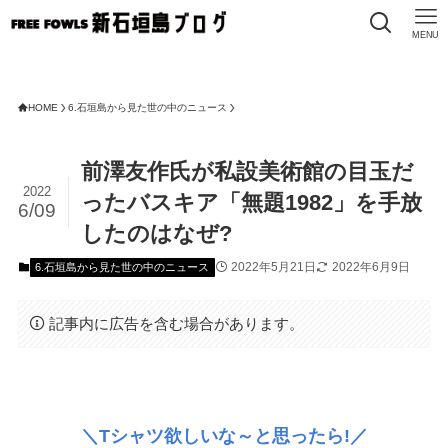
MENU
FREE 
HOME
6.石垣島から見た世の中のニュース
前澤友作氏が私設美術館の目玉だ
2022
ったバスキア「無題1982」を手放
6/09
したのはなぜ?
2022年5月21日
2022年6月9日
6.石垣島から見た世の中のニュース
記事内に広告を含む場合があります。
＼Tシャツ欲しいな～と思ったら!／