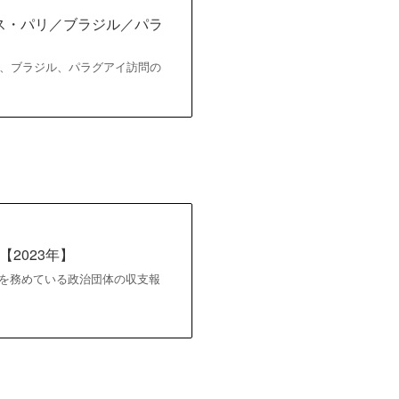
ンス・パリ／ブラジル／パラ
ランス、ブラジル、パラグアイ訪問の
2023年】
首相が代表を務めている政治団体の収支報