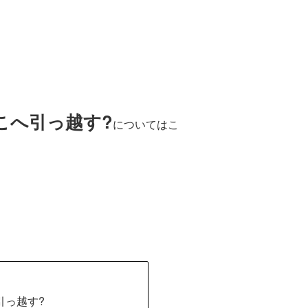
こへ引っ越す?
についてはこ
引っ越す?