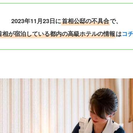
2023年11月23日に
首相公邸の不具合
で、
首相が宿泊している都内の高級ホテルの情報
は
コ