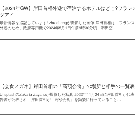
【2024年GW】岸田首相外遊で宿泊するホテルはどこ?フラ
グアイ
最新情報を追記しています! zhu difengが撮影した画像 岸田首相は、フ
外遊のため、政府専用機で2024年5月1日午前9時30分頃、羽田空…
【会食メガネ】岸田首相の「高額会食」の場所と相手の一覧表【
UnsplashのZakaria Zayaneが撮影した写真 2023年11月24日に岸田
告書が公表され、岸田首相が「高額会食」を頻繁に行っていること…