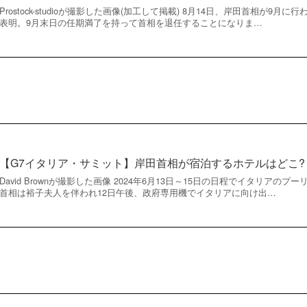
Prostock-studioが撮影した画像(加工して掲載) 8月14日、岸田首相が9
表明。9月末日の任期満了を持って首相を退任することになりま…
【G7イタリア・サミット】岸田首相が宿泊するホテルはどこ?
David Brownが撮影した画像 2024年6月13日～15日の日程でイタリアの
首相は裕子夫人を伴われ12日午後、政府専用機でイタリアに向け出…