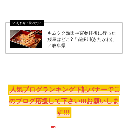
あわせて読みたい
キムタク熱田神宮参拝後に行った
鰻屋はどこ?「㐂多川(きたがわ)」
／岐阜県
人気ブログランキング下記バナーでこ
のブログ応援して下さい!!!お願いしま
す!!!