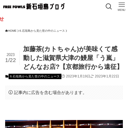
MENU
HOME
6.石垣島から見た世の中のニュース
加藤茶(カトちゃん)が美味くて感
2023
動した滋賀県大津の鰻屋「う嵐」
1/22
どんなお店?【京都旅行から遠征】
2023年1月19日
2023年1月22日
6.石垣島から見た世の中のニュース
記事内に広告を含む場合があります。