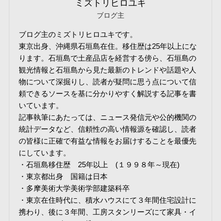
ミズトリヒロユキ
ブログ主
ブログ主のミズトリヒロユキです。
東京出身、沖縄県石垣島在住。移住歴は25年以上にな
ります。石垣島で土産品店を経営する傍ら、石垣島の
観光情報と石垣島から見た最新のトレンドや話題や人
物について深掘りし、読者が疑問に思う点について信
頼できるソースを基に分かりやすく解説する記事を書
いています。
記事執筆にあたっては、ニュース発信元や公的機関の
統計データなど、信頼性の高い情報源を確認し、読者
の皆様に正確で有益な情報をお届けすることを最優先
にしています。
・石垣島移住歴 25年以上 (１９９８年～現在)
・東京都出身 国籍は日本
・多摩美術大学美術学部建築科卒
・東京在住時代に、積水ハウスにて３年間住宅設計に
携わり、後に３年間、工房スタンリーズにて家具・イ