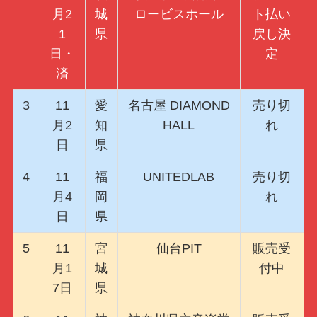
月2
城
ロービスホール
ト払い
1
県
戻し決
日・
定
済
3
11
愛
名古屋 DIAMOND
売り切
月2
知
HALL
れ
日
県
4
11
福
UNITEDLAB
売り切
月4
岡
れ
日
県
5
11
宮
仙台PIT
販売受
月1
城
付中
7日
県