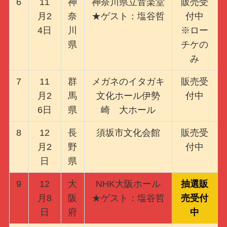
6
11
神
神奈川県立音楽堂
販売受
月2
奈
★ゲスト：塩谷哲
付中
4日
川
※ロー
県
チケの
み
7
11
群
メガネのイタガキ
販売受
月2
馬
文化ホール伊勢
付中
6日
県
崎 大ホール
8
12
長
須坂市文化会館
販売受
月2
野
付中
日
県
9
12
大
NHK大阪ホール
抽選販
月8
阪
★ゲスト：塩谷哲
売受付
日
府
中