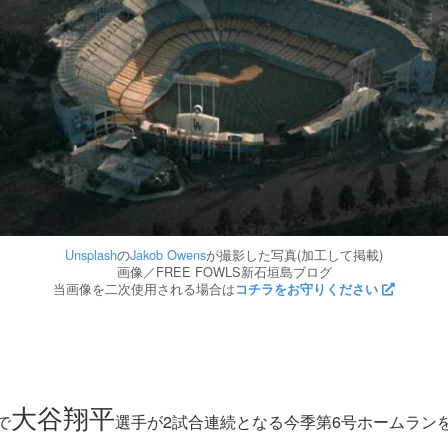
Unsplash
の
Jakob Owens
が撮影した写真(加工して掲載)
画像／FREE FOWLS新石垣島ブログ
当画像を二次使用される場合は
コチラをお守りください
大谷翔平
で
選手が2試合連続となる今季第6号ホームラン