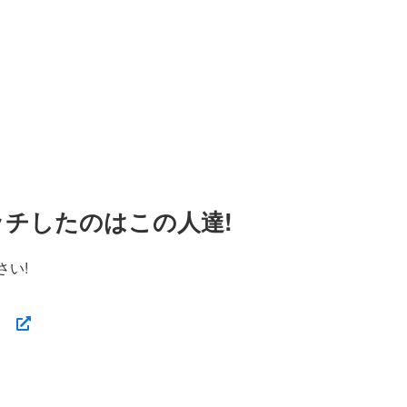
ッチしたのはこの人達!
さい!
】