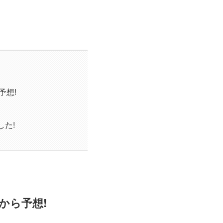
予想!
した!
から予想!