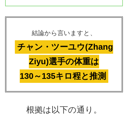
結論から言いますと、
チャン・ツーユウ(Zhang
Ziyu)選手の体重は
130～135キロ程と推測
根拠は以下の通り。