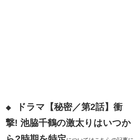
ドラマ【秘密／第2話】衝
◆
撃! 池脇千鶴の激太りはいつか
ら?時期を特定