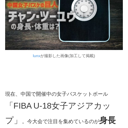
lunx
が撮影した画像(加工して掲載)
現在、中国で開催中の女子バスケットボール
「FIBA U-18女子アジアカッ
プ」
身長
。今大会で注目を集めているのが