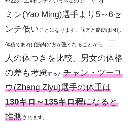
が223～224センチという事なので、
ミン(Yao Ming)選手より5～6セ
ンチ低い
ことになります。筋肉と脂肪は同じ
二
体積であれば筋肉の方が重くなることから、
人の体つきを比較、男女の体格
の差も考慮
チャン・ツーユ
すると
ウ(Zhang Ziyu)選手の体重は
130キロ～135キロ程
になると
推測
されます。