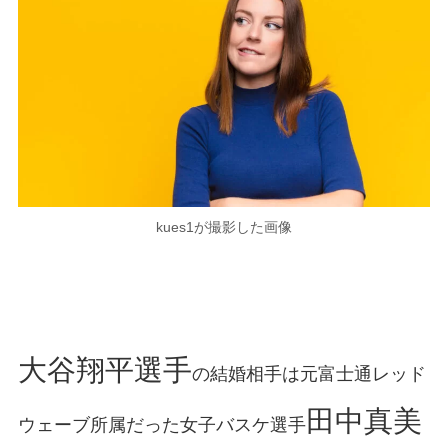
kues1が撮影した画像
大谷翔平選手
の結婚相手は元富士通レッド
田中真美
ウェーブ所属だった女子バスケ選手