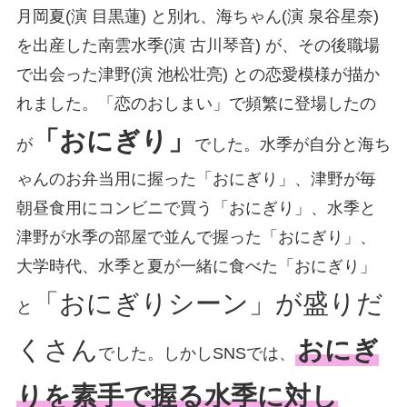
月岡夏(演 目黒蓮) と別れ、海ちゃん(演 泉谷星奈)
を出産した南雲水季(演 古川琴音) が、その後職場
で出会った津野(演 池松壮亮) との恋愛模様が描か
れました。「恋のおしまい」で頻繁に登場したの
「おにぎり」
が
でした。水季が自分と海ち
ゃんのお弁当用に握った「おにぎり」、津野が毎
朝昼食用にコンビニで買う「おにぎり」、水季と
津野が水季の部屋で並んで握った「おにぎり」、
大学時代、水季と夏が一緒に食べた「おにぎり」
「おにぎりシーン」が盛りだ
と
くさん
おにぎ
でした。しかしSNSでは、
りを素手で握る水季に対し