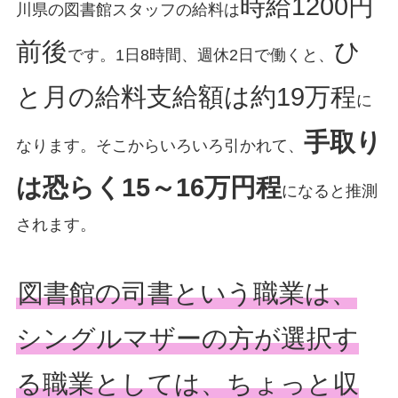
時給1200円
川県の図書館スタッフの給料は
前後
ひ
です。1日8時間、週休2日で働くと、
と月の給料支給額は約19万程
に
手取り
なります。そこからいろいろ引かれて、
は恐らく15～16万円程
になると推測
されます。
図書館の司書という職業は、
シングルマザーの方が選択す
る職業としては、ちょっと収