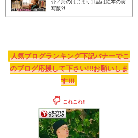
介／海のはじまり11話は絵本の実
写版?!
人気ブログランキング下記バナーでこ
のブログ応援して下さい!!!お願いしま
す!!!
これこれ!!