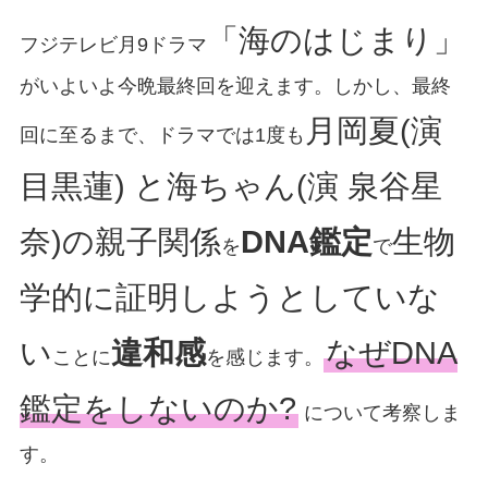
「海のはじまり」
フジテレビ月9ドラマ
がいよいよ今晩最終回を迎えます。しかし、最終
月岡夏(演
回に至るまで、ドラマでは1度も
目黒蓮) と海ちゃん(演 泉谷星
奈)の親子関係
DNA鑑定
生物
を
で
学的に証明しようとしていな
い
違和感
なぜDNA
ことに
を感じます。
鑑定をしないのか?
について考察しま
す。