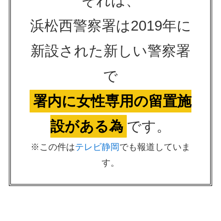
それは、
浜松西警察署は2019年に
新設された新しい警察署
で
署内に女性専用の留置施
設がある為
です。
※この件は
テレビ静岡
でも報道していま
す。