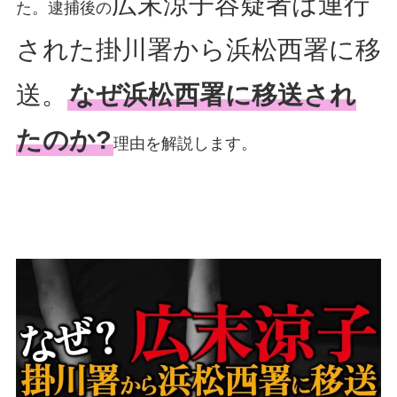
広末涼子容疑者は連行
た。逮捕後の
された掛川署から浜松西署に移
送。
なぜ浜松西署に移送され
たのか?
理由を解説します。