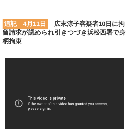
追記 4月11日
広末涼子容疑者10日に拘
留請求が認められ引きつづき浜松西署で身
柄拘束