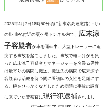
2025年4月7日18時50分頃に新東名高速道路(上り)
広末涼
の掛川PA付近の粟ケ岳トンネル内で、
子容疑者
が車を運転中、大型トレーラーに追
突する事故を起こしました。事故で軽いけがを負
った広末涼子容疑者とマネージャーを名乗る男性
は最寄りの病院に搬送。搬送先の病院で広末涼子
容疑者は治療を待つ間に看護師の女性を足蹴にす
る、腕をひっかくなどしたため病院に事故の調査
現行犯逮捕
に来ていた警察官に
されまし