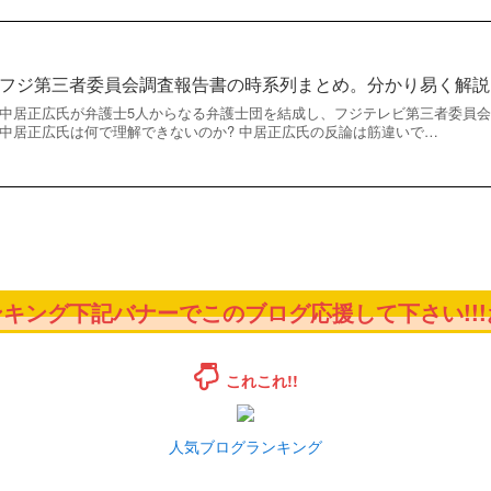
フジ第三者委員会調査報告書の時系列まとめ。分かり易く解説
中居正広氏が弁護士5人からなる弁護士団を結成し、フジテレビ第三者委員
中居正広氏は何で理解できないのか? 中居正広氏の反論は筋違いで…
キング下記バナーでこのブログ応援して下さい!!!お
これこれ!!
人気ブログランキング