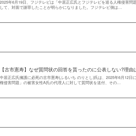
2025年6月19日、フジテレビは「中居正広氏とフジテレビを巡る人権侵害問
して、対面で謝罪したことが明らかになりました。フジテレビ側は…
【古市憲寿】なぜ質問状の回答を貰ったのに公表しない?理由
中居正広氏擁護に必死の古市憲寿(ふるいち のりとし)氏は、2025年6月12
権侵害問題」の被害女性A氏の代理人に対して質問状を送付、その…