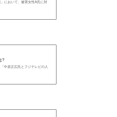
題」において、被害女性A氏に対
は?
日に「中居正広氏とフジテレビの人