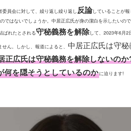
反論
者委員会に対して、繰り返し繰り返し
していることが報
のではないでしょうか。中居正広氏が身の潔白を示したいので
守秘義務を解除
結ばれたとされる
して、2023年6
中居正広氏は守秘
りません。しかし、報道によると、
居正広氏は守秘義務を解除しないのか
が何を隠そうとしているのか
に迫ります!