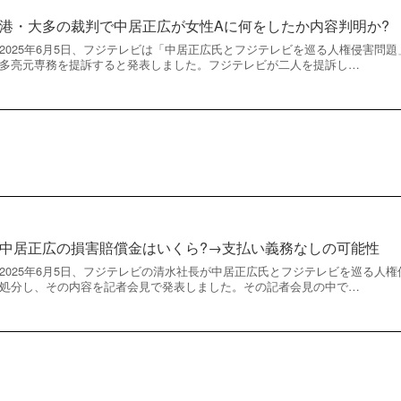
港・大多の裁判で中居正広が女性Aに何をしたか内容判明か?
2025年6月5日、フジテレビは「中居正広氏とフジテレビを巡る人権侵害問
多亮元専務を提訴すると発表しました。フジテレビが二人を提訴し…
中居正広の損害賠償金はいくら?→支払い義務なしの可能性
2025年6月5日、フジテレビの清水社長が中居正広氏とフジテレビを巡る人
処分し、その内容を記者会見で発表しました。その記者会見の中で…