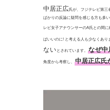
中居正広
氏が、フジテレビ第三
ばかりの反論に疑問を感じる方も多い
レビ女子アナウンサーのA氏との間に
ばいいのに! と考える人も少なくあ
ない
なぜ中
とされています。
中居正広氏
角度から考察し、