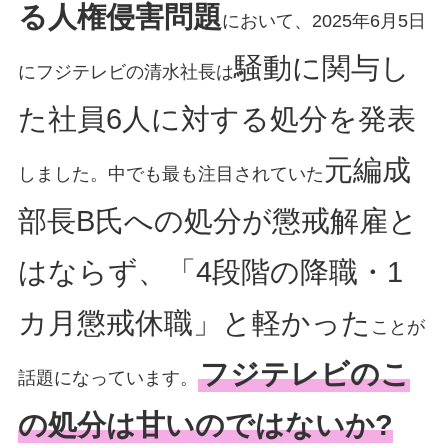
る人権侵害問題
において、2025年6月5日
騒動に関与し
にフジテレビの清水社長は
た社員6人に対する処分を発表
元編成
しました。中でも最も注目されていた
部長B氏への処分が懲戒解雇と
はならず、「4段階の降職・1
カ月懲戒休職」と軽かった
ことが
フジテレビのこ
話題になっています。
の処分は甘いのではないか?