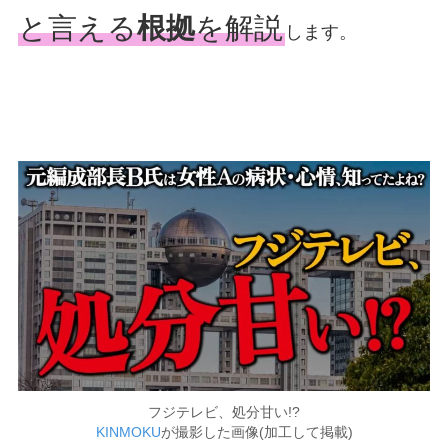
と言える
根拠
を解説
します。
フジテレビ、処分甘い!?
KINMOKU
が撮影した画像(加工して掲載)