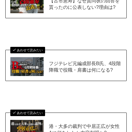
【古市憲寿】なぜ質問状の回答を
貰ったのに公表しない?理由は?
あわせて読みたい
フジテレビ元編成部長B氏、4段階
降職で役職・肩書は何になる?
あわせて読みたい
港・大多の裁判で中居正広が女性