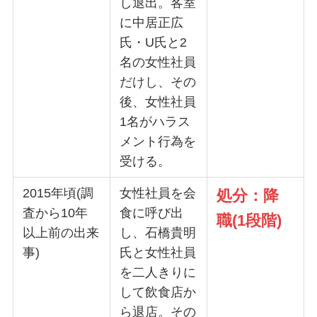
し退出。客室
に中居正広
氏・U氏と2
名の女性社員
だけし、その
後、女性社員
1名がハラス
メント行為を
受ける。
2015年頃(調
女性社員を会
処分：降
査から10年
食に呼び出
職(1段階)
以上前の出来
し、石橋貴明
事)
氏と女性社員
を二人きりに
して飲食店か
ら退店。その