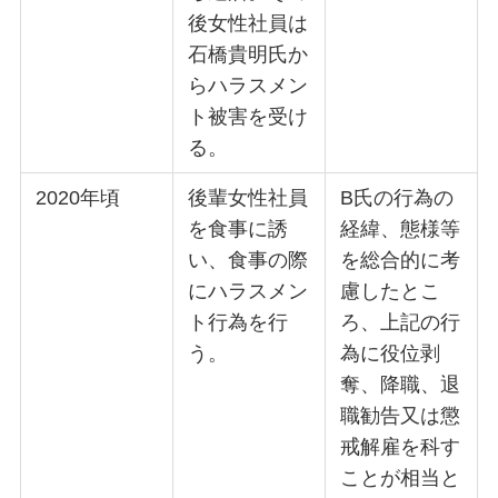
後女性社員は
石橋貴明氏か
らハラスメン
ト被害を受け
る。
2020年頃
後輩女性社員
B氏の行為の
を食事に誘
経緯、態様等
い、食事の際
を総合的に考
にハラスメン
慮したとこ
ト行為を行
ろ、上記の行
う。
為に役位剥
奪、降職、退
職勧告又は懲
戒解雇を科す
ことが相当と