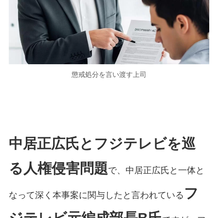
懲戒処分を言い渡す上司
中居正広氏とフジテレビを巡
る人権侵害問題
で、中居正広氏と一体と
フ
なって深く本事案に関与したと言われている