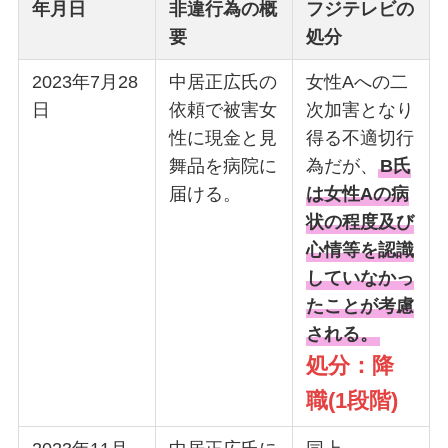
年月日
非違行為の概
フジテレビの
要
処分
2023年7月28
中居正広氏の
女性Aへの二
日
依頼で被害女
次加害となり
性に現金と見
得る不適切行
舞品を病院に
為だが、
B氏
届ける。
は女性Aの病
状の程度及び
心情等を認識
していなかっ
たことが考慮
される。
処分：降
職(1段階)