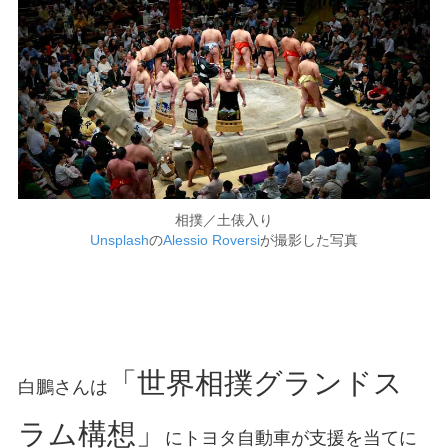
相撲／土俵入り
Unsplash
の
Alessio Roversi
が撮影した写真
「世界相撲グランドス
白鵬さんは
ラム構想」
にトヨタ自動車が支援を当てに