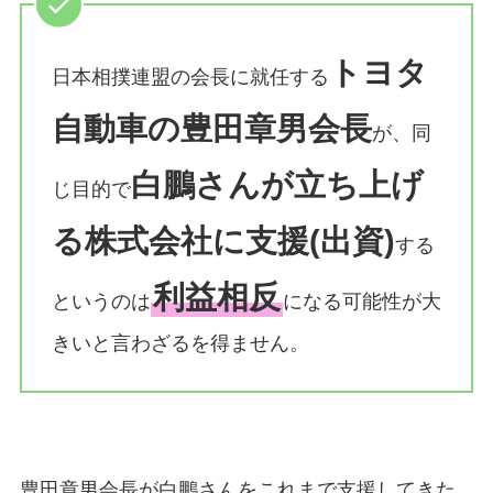
トヨタ
日本相撲連盟の会長に就任する
自動車の豊田章男会長
が、同
白鵬さんが立ち上げ
じ目的で
る株式会社に支援(出資)
する
利益相反
というのは
になる可能性が大
きいと言わざるを得ません。
豊田章男会長が白鵬さんをこれまで支援してきた