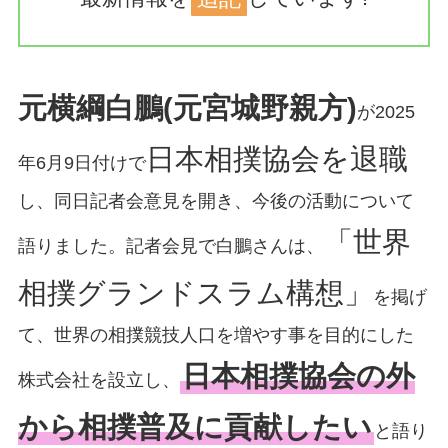
元横綱白鵬(元宮城野親方)
が2025
日本相撲協会を退職
年6月9日付けで
し、同日記者会意見を開き、今後の活動について
「世界
語りました。記者会見で白鵬さんは、
相撲グランドスラム構想」
を掲げ
て、世界の相撲競技人口を増やす事を目的にした
日本相撲協会の外
株式会社を設立し、
から相撲普及に貢献したい
と語り